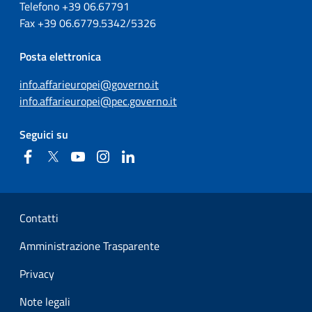
Telefono +39
06.67791
Fax
+39
06.6779.5342/5326
Posta elettronica
info.affarieuropei@governo.it
info.affarieuropei@pec.governo.it
Seguici su
Facebook
Twitter
YouTube
Instagram
Linkedin
Sezione Link Utili
Contatti
Amministrazione Trasparente
Privacy
Note legali