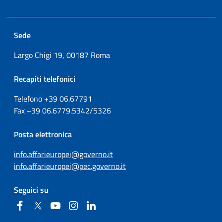
Sede
Largo Chigi 19, 00187 Roma
Recapiti telefonici
Telefono +39
06.67791
Fax
+39
06.6779.5342/5326
Posta elettronica
info.affarieuropei@governo.it
info.affarieuropei@pec.governo.it
Seguici su
Facebook
Twitter
YouTube
Instagram
Linkedin