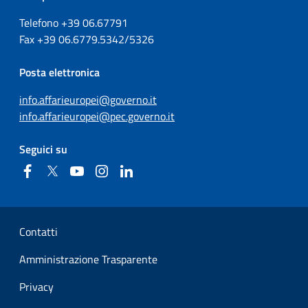
Telefono +39
06.67791
Fax
+39
06.6779.5342/5326
Posta elettronica
info.affarieuropei@governo.it
info.affarieuropei@pec.governo.it
Seguici su
Facebook
Twitter
YouTube
Instagram
Linkedin
Sezione Link Utili
Contatti
Amministrazione Trasparente
Privacy