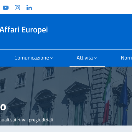
ook
witter
YouTube
Instagram
Linkedin
Affari Europei
Comunicazione
Attività
Norm
eo
uali sui rinvii pregiudiziali