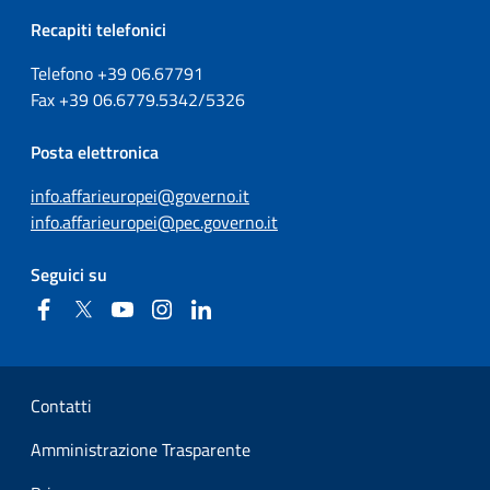
Recapiti telefonici
Telefono +39
06.67791
Fax
+39
06.6779.5342/5326
Posta elettronica
info.affarieuropei@governo.it
info.affarieuropei@pec.governo.it
Seguici su
Facebook
Twitter
YouTube
Instagram
Linkedin
Sezione Link Utili
Contatti
Amministrazione Trasparente