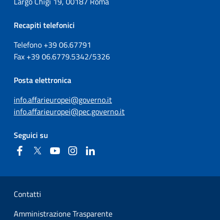
Largo Chigi 19, 00187 Roma
Recapiti telefonici
Telefono +39
06.67791
Fax
+39
06.6779.5342/5326
Posta elettronica
info.affarieuropei@governo.it
info.affarieuropei@pec.governo.it
Seguici su
Facebook
Twitter
YouTube
Instagram
Linkedin
Sezione Link Utili
Contatti
Amministrazione Trasparente