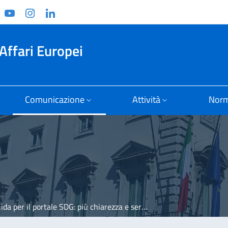
ook
witter
YouTube
Instagram
Linkedin
Affari Europei
Comunicazione
Attività
Norm
rtale SDG: più chiarezza e servizi migliorati per cittadini e imprese