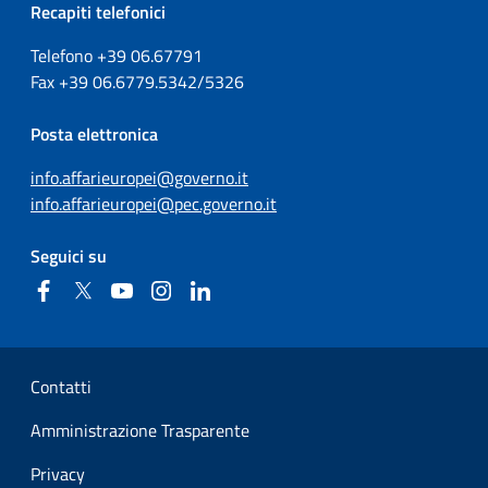
Recapiti telefonici
Telefono +39
06.67791
Fax
+39
06.6779.5342/5326
Posta elettronica
info.affarieuropei@governo.it
info.affarieuropei@pec.governo.it
Seguici su
Facebook
Twitter
YouTube
Instagram
Linkedin
Sezione Link Utili
Contatti
Amministrazione Trasparente
Privacy