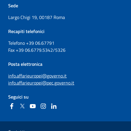
Sede
Largo Chigi 19, 00187 Roma
Recapiti telefonici
Telefono +39
06.67791
Fax
+39
06.6779.5342/5326
Posta elettronica
info.affarieuropei@governo.it
info.affarieuropei@pec.governo.it
Seguici su
Facebook
Twitter
YouTube
Instagram
Linkedin
Sezione Link Utili