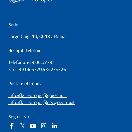
Sede
Largo Chigi 19, 00187 Roma
Recapiti telefonici
Telefono +39
06.67791
Fax
+39
06.6779.5342/5326
Posta elettronica
info.affarieuropei@governo.it
info.affarieuropei@pec.governo.it
Seguici su
Facebook
Twitter
YouTube
Instagram
Linkedin