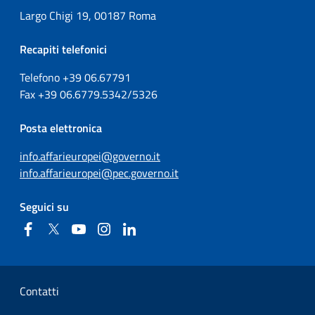
Largo Chigi 19, 00187 Roma
Recapiti telefonici
Telefono +39
06.67791
Fax
+39
06.6779.5342/5326
Posta elettronica
info.affarieuropei@governo.it
info.affarieuropei@pec.governo.it
Seguici su
Facebook
Twitter
YouTube
Instagram
Linkedin
Sezione Link Utili
Contatti