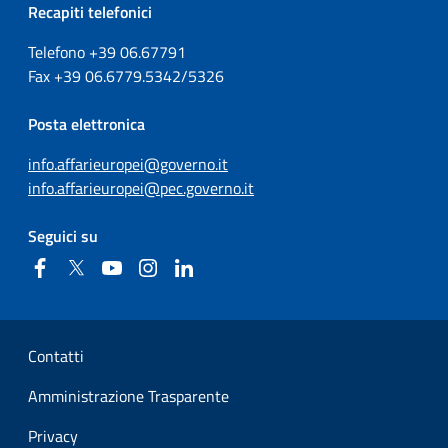
Recapiti telefonici
Telefono +39
06.67791
Fax
+39
06.6779.5342/5326
Posta elettronica
info.affarieuropei@governo.it
info.affarieuropei@pec.governo.it
Seguici su
Facebook
Twitter
YouTube
Instagram
Linkedin
Sezione Link Utili
Contatti
Amministrazione Trasparente
Privacy