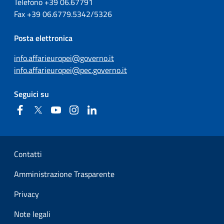
Telefono +39
06.67791
Fax
+39
06.6779.5342/5326
Posta elettronica
info.affarieuropei@governo.it
info.affarieuropei@pec.governo.it
Seguici su
Facebook
Twitter
YouTube
Instagram
Linkedin
Sezione Link Utili
Contatti
Amministrazione Trasparente
Privacy
Note legali