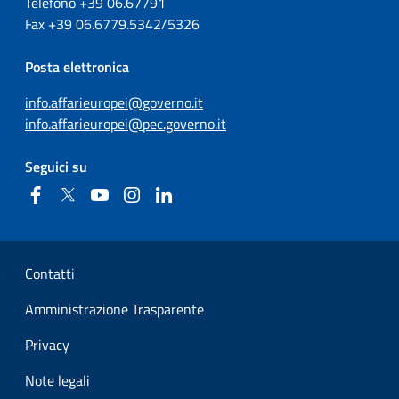
Telefono +39
06.67791
Fax
+39
06.6779.5342/5326
Posta elettronica
info.affarieuropei@governo.it
info.affarieuropei@pec.governo.it
Seguici su
Facebook
Twitter
YouTube
Instagram
Linkedin
Sezione Link Utili
Contatti
Amministrazione Trasparente
Privacy
Note legali