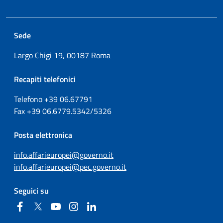
Sede
Largo Chigi 19, 00187 Roma
Recapiti telefonici
Telefono +39
06.67791
Fax
+39
06.6779.5342/5326
Posta elettronica
info.affarieuropei@governo.it
info.affarieuropei@pec.governo.it
Seguici su
Facebook
Twitter
YouTube
Instagram
Linkedin