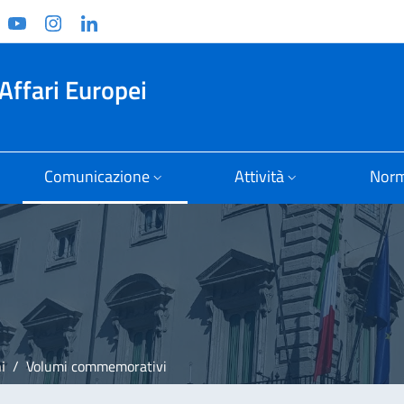
ook
witter
YouTube
Instagram
Linkedin
Affari Europei
Comunicazione
Attività
Norm
i
Volumi commemorativi