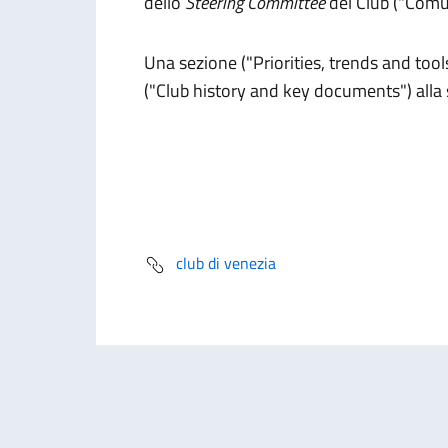
dello
Steering Committee
del Club ("Comu
Una sezione ("Priorities, trends and tools"
("Club history and key documents") alla 
club di venezia