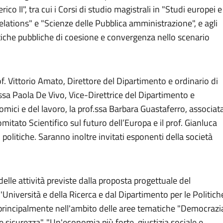
ico II", tra cui i Corsi di studio magistrali in "Studi europei e
Relations" e "Scienze delle Pubblica amministrazione", e agli
itiche pubbliche di coesione e convergenza nello scenario
f. Vittorio Amato, Direttore del Dipartimento e ordinario di
ssa Paola De Vivo, Vice-Direttrice del Dipartimento e
omici e del lavoro, la prof.ssa Barbara Guastaferro, associat
mitato Scientifico sul futuro dell’Europa e il prof. Gianluca
i politiche. Saranno inoltre invitati esponenti della società
lle attività previste dalla proposta progettuale del
Università e della Ricerca e dal Dipartimento per le Politich
 principalmente nell'ambito delle aree tematiche "Democrazi
to e sicurezza", "Un'economia più forte, giustizia sociale e