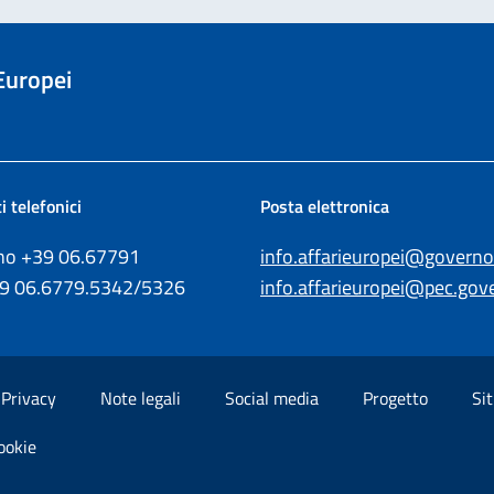
 Europei
i telefonici
Posta elettronica
ono +39
06.67791
info.affarieuropei@governo.
39
06.6779.5342/5326
info.affarieuropei@pec.gove
Privacy
Note legali
Social media
Progetto
Sit
ookie