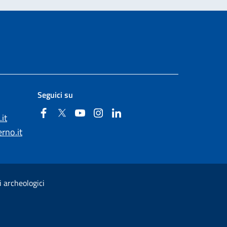
Seguici su
Facebook
Twitter
YouTube
Instagram
Linkedin
it
rno.it
i archeologici