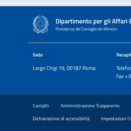
Dipartimento per gli Affari
Presidenza del Consiglio dei Ministri
Sede
Recapit
Largo Chigi 19, 00187 Roma
Telef
Fax
+
Sezione Link Utili
Contatti
Amministrazione Trasparente
Dichiarazione di accessibilità
Impostazioni C