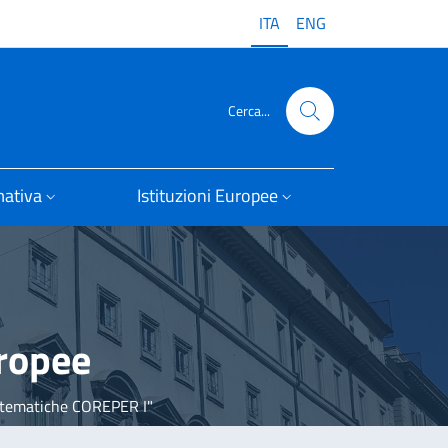
ITA
ENG
Cerca...
ativa
Istituzioni Europee
uropee
 tematiche COREPER I"