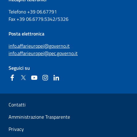
Telefono +39
06.67791
Fax
+39
06.6779.5342/5326
Posta elettronica
info.affarieuropei@governo.it
info.affarieuropei@pec.governo.it
Seguici su
Facebook
Twitter
YouTube
Instagram
Linkedin
Sezione Link Utili
Contatti
Amministrazione Trasparente
Privacy