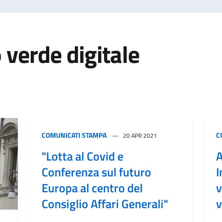
o verde digitale
COMUNICATI STAMPA
C
20 APR 2021
"Lotta al Covid e
A
Conferenza sul futuro
I
Europa al centro del
v
Consiglio Affari Generali"
v