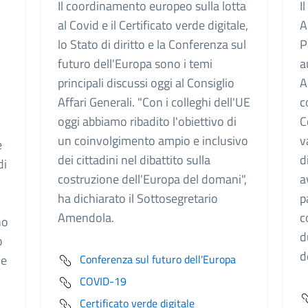
Il coordinamento europeo sulla lotta
I
3
al Covid e il Certificato verde digitale,
A
lo Stato di diritto e la Conferenza sul
P
futuro dell'Europa sono i temi
a
principali discussi oggi al Consiglio
A
Affari Generali. "Con i colleghi dell'UE
c
oggi abbiamo ribadito l'obiettivo di
C
un coinvolgimento ampio e inclusivo
v
e
dei cittadini nel dibattito sulla
d
di
costruzione dell'Europa del domani",
a
ha dichiarato il Sottosegretario
p
Amendola.
c
no
d
o
d
de
Conferenza sul futuro dell'Europa
COVID-19
Certificato verde digitale