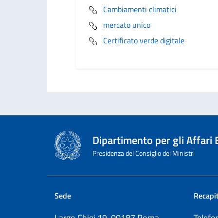
Cambiamenti climatici
mercato unico
Certificato verde digitale
Dipartimento per gli Affari
Presidenza del Consiglio dei Ministri
Sede
Recapit
Largo Chigi 19, 00187 Roma
Telef