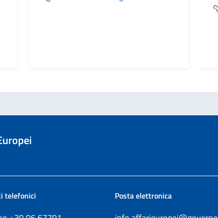
 Europei
i telefonici
Posta elettronica
ono +39
06.67791
info.affarieuropei@governo.