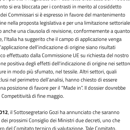
o si era bloccata per i contrasti in merito al cosiddetto
io dei Commissari si è espresso in favore del mantenimento
gine nella proposta legislativa e per una limitazione settoriale
do anche una clausola di revisione, conformemente a quanto
, l'Italia ha suggerito che il campo di applicazione venga
ell’applicazione dell’indicazione di origine siano risultati
ico effettuato dalla Commissione UE su richiesta del nostro
e positiva degli effetti dell'indicazione di origine nei settor
re in modo più sfumato, nel tessile. Altri settori, quali
lusi nel perimetro dell’analisi, hanno chiesto di essere
a posizione di favore per il “Made in”. Il dossier dovrebbe
 Competitività di fine maggio.
2012
, il Sottosegretario Gozi ha annunciato che saranno
o dei prossimi Consiglio dei Ministri due decreti, uno che
ltro del Comitato tecnico di valutazione. Tale Comitato,