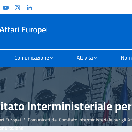
ook
witter
YouTube
Instagram
Linkedin
Affari Europei
Comunicazione
Attività
Norm
ato Interministeriale per 
ari Europei
Comunicati del Comitato Interministeriale per gli Af
one italiana