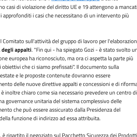
dano casi di violazione del diritto UE e 19 attengono a mancat
di approfonditi i casi che necessitano di un intervento più
l Comitato sull'attività del gruppo di lavoro per l'elaborazio
 degli appalti
. "Fin qui - ha spiegato Gozi - è stato svolto u
ne europea ha riconosciuto, ma ora ci aspetta la parte più
obiettivi che ci siamo prefissati". Il documento sulla
a estate e le proposte contenute dovranno essere
ento delle nuove direttive appalti e concessioni e di riform
zi è inoltre chiaro come sia necessario prevedere un centro di
na governance unitaria del sistema complessivo delle
namento che può essere assicurato dalla Presidenza del
della funzione di indirizzo ad essa attribuita.
 è ripartito il negoziato sul Pacchetto Sicurezza dei Prodott