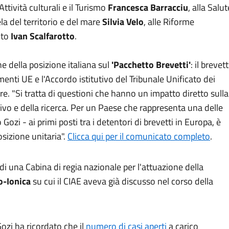
 Attività culturali e il Turismo
Francesca Barracciu
, alla Salut
ela del territorio e del mare
Silvia Velo
, alle Riforme
nto
Ivan Scalfarotto
.
ne della posizione italiana sul
'Pacchetto Brevetti'
: il brevet
menti UE e l'Accordo istitutivo del Tribunale Unificato dei
re. "Si tratta di questioni che hanno un impatto diretto sulla
ivo e della ricerca. Per un Paese che rappresenta una delle
ozi - ai primi posti tra i detentori di brevetti in Europa, è
sizione unitaria".
Clicca qui per il comunicato completo
.
di una Cabina di regia nazionale per l'attuazione della
o-Ionica
su cui il CIAE aveva già discusso nel corso della
Gozi ha ricordato che il
numero di casi aperti
a carico