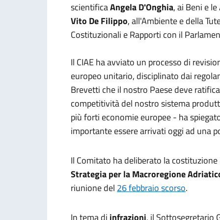
scientifica
Angela D'Onghia
, ai Beni e le
Vito De Filippo
, all'Ambiente e della Tut
Costituzionali e Rapporti con il Parlame
Il CIAE ha avviato un processo di revisio
europeo unitario, disciplinato dai regola
Brevetti che il nostro Paese deve ratifica
competitività del nostro sistema produtt
più forti economie europee - ha spiegato G
importante essere arrivati oggi ad una po
Il Comitato ha deliberato la costituzione 
Strategia per la Macroregione Adriatic
riunione del
26 febbraio scorso
.
In tema di
infrazioni
, il Sottosegretario 