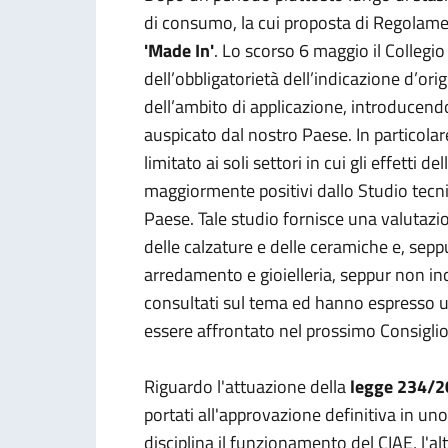
di consumo, la cui proposta di Regolament
'Made In'
. Lo scorso 6 maggio il Colleg
dell’obbligatorietà dell’indicazione d’ori
dell’ambito di applicazione, introducen
auspicato dal nostro Paese. In particolare
limitato ai soli settori in cui gli effetti d
maggiormente positivi dallo Studio tecn
Paese. Tale studio fornisce una valutazion
delle calzature e delle ceramiche e, seppu
arredamento e gioielleria, seppur non inc
consultati sul tema ed hanno espresso un
essere affrontato nel prossimo Consiglio
Riguardo l'attuazione della
legge 234/
portati all'approvazione definitiva in un
disciplina il funzionamento del CIAE, l'a