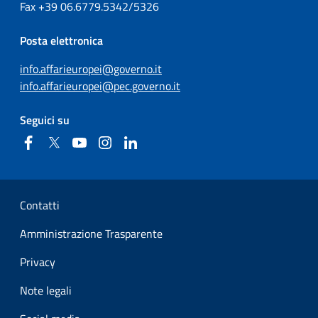
Fax
+39
06.6779.5342/5326
Posta elettronica
info.affarieuropei@governo.it
info.affarieuropei@pec.governo.it
Seguici su
Facebook
Twitter
YouTube
Instagram
Linkedin
Sezione Link Utili
Contatti
Amministrazione Trasparente
Privacy
Note legali