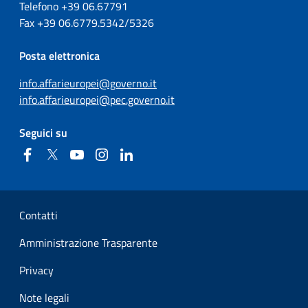
Telefono +39
06.67791
Fax
+39
06.6779.5342/5326
Posta elettronica
info.affarieuropei@governo.it
info.affarieuropei@pec.governo.it
Seguici su
Facebook
Twitter
YouTube
Instagram
Linkedin
Sezione Link Utili
Contatti
Amministrazione Trasparente
Privacy
Note legali