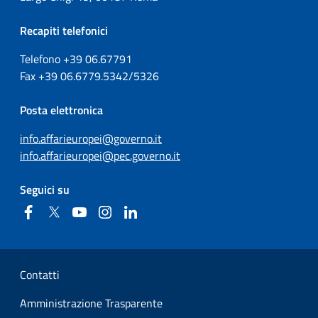
Recapiti telefonici
Telefono +39
06.67791
Fax
+39
06.6779.5342/5326
Posta elettronica
info.affarieuropei@governo.it
info.affarieuropei@pec.governo.it
Seguici su
Facebook
Twitter
YouTube
Instagram
Linkedin
Sezione Link Utili
Contatti
Amministrazione Trasparente