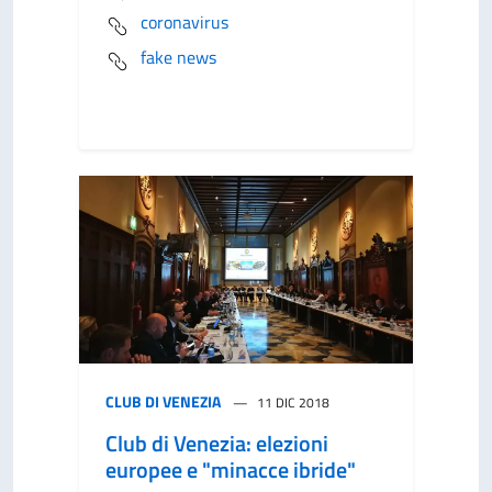
coronavirus
fake news
CLUB DI VENEZIA
11 DIC 2018
Club di Venezia: elezioni
europee e "minacce ibride"