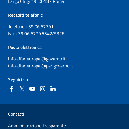
Largo Chigi 19, 00187 Roma
Recapiti telefonici
Telefono +39
06.67791
Fax
+39
06.6779.5342/5326
Posta elettronica
info.affarieuropei@governo.it
info.affarieuropei@pec.governo.it
Seguici su
Facebook
Twitter
YouTube
Instagram
Linkedin
Sezione Link Utili
Contatti
Amministrazione Trasparente