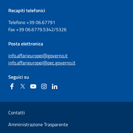
Recapiti telefonici
Telefono +39
06.67791
Fax
+39
06.6779.5342/5326
Posta elettronica
info.affarieuropei@governo.it
info.affarieuropei@pec.governo.it
Seguici su
Facebook
Twitter
YouTube
Instagram
Linkedin
Sezione Link Utili
Contatti
Amministrazione Trasparente