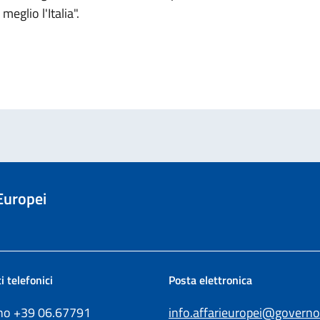
eglio l'Italia".
 Europei
i telefonici
Posta elettronica
ono +39
06.67791
info.affarieuropei@governo.