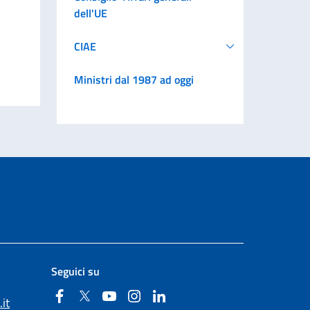
dell'UE
CIAE
Ministri dal 1987 ad oggi
Seguici su
Facebook
Twitter
YouTube
Instagram
Linkedin
it