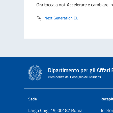
Ora tocca a noi. Accelerare e cambiare in m
Next Generation EU
Dipartimento per gli Affari
Presidenza del Consiglio dei Ministri
Sede
Recapit
Largo Chigi 19, 00187 Roma
Telef