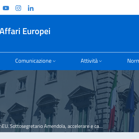
ook
witter
YouTube
Instagram
Linkedin
Affari Europei
Comunicazione
Attività
Norm
ttosegretario Amendola, accelerare e cambiare in meglio l'Italia