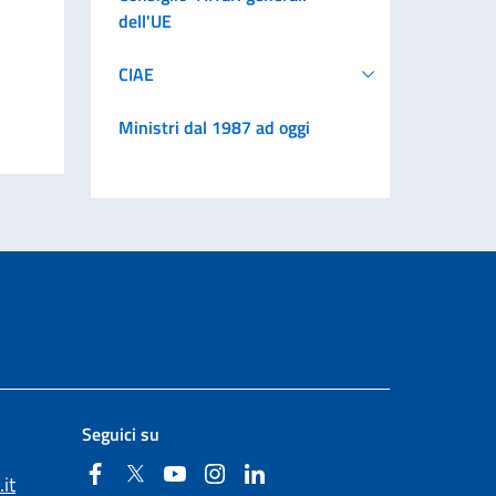
dell'UE
CIAE
Ministri dal 1987 ad oggi
Seguici su
Facebook
Twitter
YouTube
Instagram
Linkedin
it