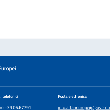
 Europei
i telefonici
Posta elettronica
ono +39
06.67791
info.affarieuropei@governo.