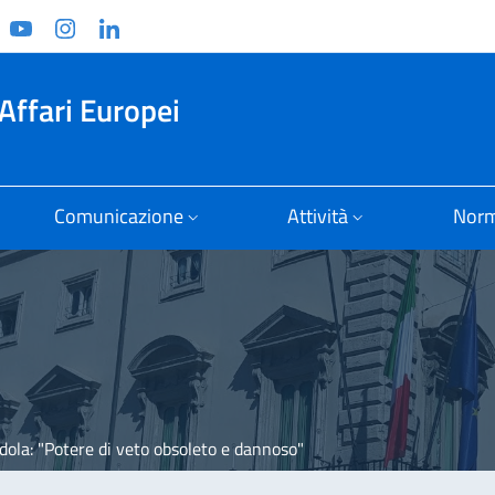
ook
witter
YouTube
Instagram
Linkedin
Affari Europei
Comunicazione
Attività
Norm
ola: "Potere di veto obsoleto e dannoso"