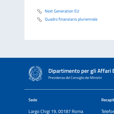
Next Generation EU
Quadro finanziario pluriennale
Dipartimento per gli Affari
Presidenza del Consiglio dei Ministri
Sede
Recapit
Largo Chigi 19, 00187 Roma
Telef