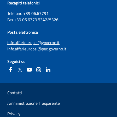
Recapiti telefonici
Telefono +39
06.67791
Fax
+39
06.6779.5342/5326
Posta elettronica
info.affarieuropei@governo.it
info.affarieuropei@pec.governo.it
Seguici su
Facebook
Twitter
YouTube
Instagram
Linkedin
Sezione Link Utili
Contatti
Amministrazione Trasparente
Privacy