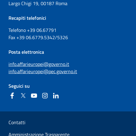
Largo Chigi 19, 00187 Roma
Recapiti telefonici
Telefono +39
06.67791
Fax
+39
06.6779.5342/5326
Posta elettronica
info.affarieuropei@governo.it
info.affarieuropei@pec.governo.it
Seguici su
Facebook
Twitter
YouTube
Instagram
Linkedin
Sezione Link Utili
Contatti
Amministrazione Trasparente