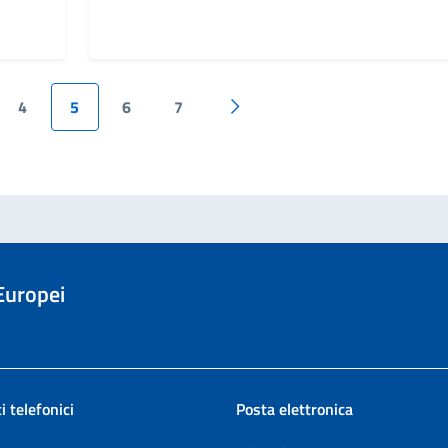
4
5
6
7
edente
Pagina successiva
 Europei
i telefonici
Posta elettronica