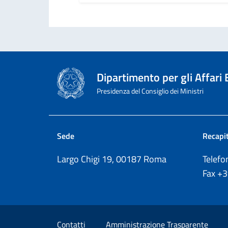
Dipartimento per gli Affari
Presidenza del Consiglio dei Ministri
Sede
Recapit
Largo Chigi 19, 00187 Roma
Telef
Fax
+
Sezione Link Utili
Contatti
Amministrazione Trasparente