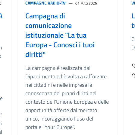
CAMPAGNE RADIO-TV
V
6
01 MAG 2026
A
Campagna di
L
comunicazione
t
istituzionale "La tua
i
C
Europa - Conosci i tuoi
m
D
diritti"
o
La campagna è realizzata dal
Dipartimento ed è volta a rafforzare
nei cittadini e nelle imprese la
conoscenza dei propri diritti nel
de
contesto dell'Unione Europea e delle
opportunità offerte dal mercato
a"
unico, incoraggiando l'uso del
i
portale "Your Europe".
l