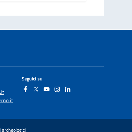
Seguici su
Facebook
Twitter
YouTube
Instagram
Linkedin
it
rno.it
i archeologici