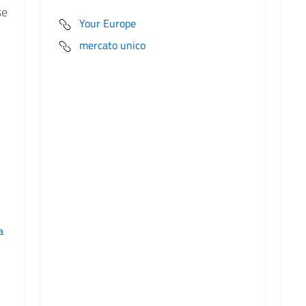
se
Your Europe
mercato unico
a