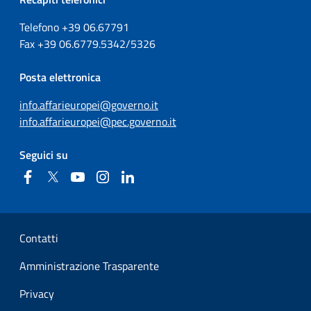
Telefono +39
06.67791
Fax
+39
06.6779.5342/5326
Posta elettronica
info.affarieuropei@governo.it
info.affarieuropei@pec.governo.it
Seguici su
Facebook
Twitter
YouTube
Instagram
Linkedin
Sezione Link Utili
Contatti
Amministrazione Trasparente
Privacy