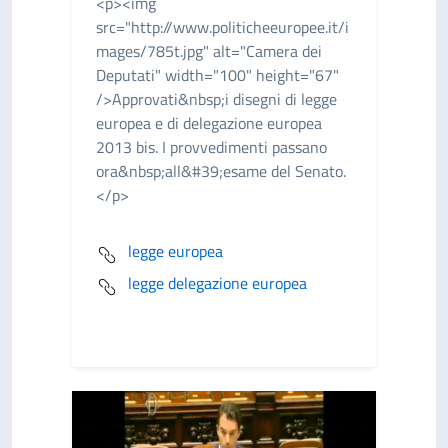
<p><img
src="http://www.politicheeuropee.it/i
mages/785t.jpg" alt="Camera dei
Deputati" width="100" height="67"
/>Approvati&nbsp;i disegni di legge
europea e di delegazione europea
2013 bis. I provvedimenti passano
ora&nbsp;all&#39;esame del Senato.
</p>
legge europea
legge delegazione europea