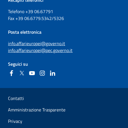
Recapiti telefonici
Telefono +39
06.67791
Fax
+39
06.6779.5342/5326
Posta elettronica
info.affarieuropei@governo.it
info.affarieuropei@pec.governo.it
Seguici su
Facebook
Twitter
YouTube
Instagram
Linkedin
Sezione Link Utili
Contatti
Amministrazione Trasparente
Privacy