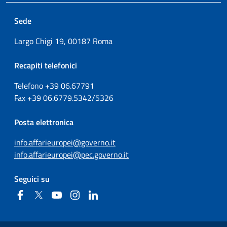
Sede
Largo Chigi 19, 00187 Roma
Recapiti telefonici
Telefono +39
06.67791
Fax
+39
06.6779.5342/5326
Posta elettronica
info.affarieuropei@governo.it
info.affarieuropei@pec.governo.it
Seguici su
Facebook
Twitter
YouTube
Instagram
Linkedin