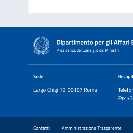
Dipartimento per gli Affari
Presidenza del Consiglio dei Ministri
Sede
Recapit
Largo Chigi 19, 00187 Roma
Telef
Fax
+
Sezione Link Utili
Contatti
Amministrazione Trasparente