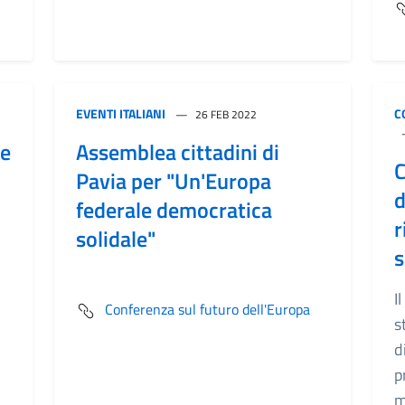
EVENTI ITALIANI
C
26 FEB 2022
re
Assemblea cittadini di
C
Pavia per "Un'Europa
d
federale democratica
r
solidale"
s
I
Conferenza sul futuro dell'Europa
s
d
p
m