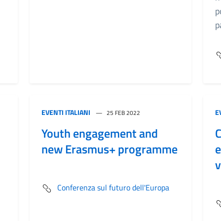
p
p
EVENTI ITALIANI
E
25 FEB 2022
Youth engagement and
C
new Erasmus+ programme
e
v
Conferenza sul futuro dell'Europa