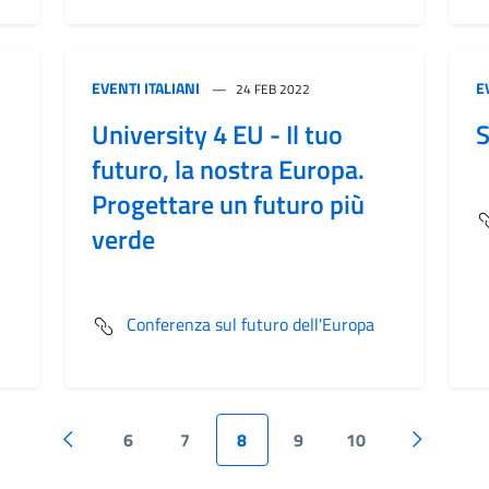
EVENTI ITALIANI
E
24 FEB 2022
University 4 EU - Il tuo
S
futuro, la nostra Europa.
Progettare un futuro più
verde
Conferenza sul futuro dell'Europa
6
7
8
9
10
Pagina precedente
Pagina su