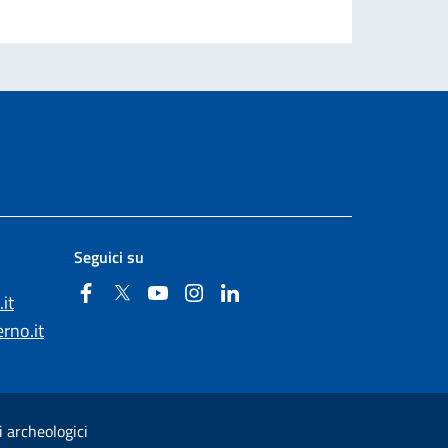
Seguici su
Facebook
Twitter
YouTube
Instagram
Linkedin
it
rno.it
i archeologici