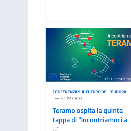
CONFERENZA SUL FUTURO DELL'EUROPA
04 MAR 2022
Teramo ospita la quinta
tappa di "Incontriamoci a
..."