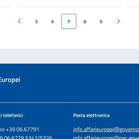
5
6
7
8
9
Pagina precedente
Pagina su
 Europei
i telefonici
Posta elettronica
ono +39
06.67791
info.affarieuropei@governo.
39
06.6779.5342/5326
info.affarieuropei@pec.gove