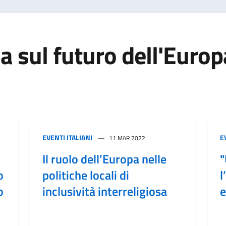
a sul futuro dell'Europ
EVENTI ITALIANI
E
11 MAR 2022
Il ruolo dell’Europa nelle
"
o
politiche locali di
l
o
inclusività interreligiosa
e