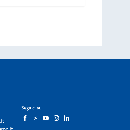
ccessiva
Seguici su
Facebook
Twitter
YouTube
Instagram
Linkedin
it
rno.it