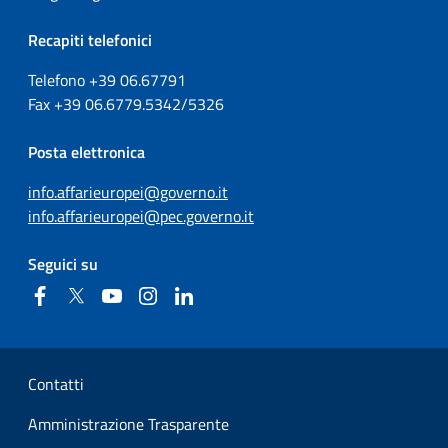
Recapiti telefonici
Telefono +39
06.67791
Fax
+39
06.6779.5342/5326
Posta elettronica
info.affarieuropei@governo.it
info.affarieuropei@pec.governo.it
Seguici su
Facebook
Twitter
YouTube
Instagram
Linkedin
Sezione Link Utili
Contatti
Amministrazione Trasparente